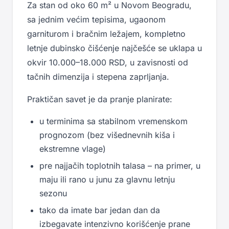
Za stan od oko 60 m² u Novom Beogradu,
sa jednim većim tepisima, ugaonom
garniturom i bračnim ležajem, kompletno
letnje dubinsko čišćenje najčešće se uklapa u
okvir 10.000–18.000 RSD, u zavisnosti od
tačnih dimenzija i stepena zaprljanja.
Praktičan savet je da pranje planirate:
u terminima sa stabilnom vremenskom
prognozom (bez višednevnih kiša i
ekstremne vlage)
pre najjačih toplotnih talasa – na primer, u
maju ili rano u junu za glavnu letnju
sezonu
tako da imate bar jedan dan da
izbegavate intenzivno korišćenje prane