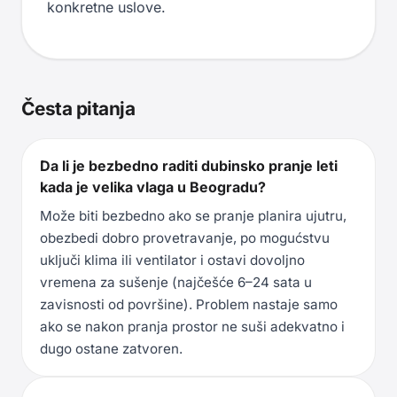
konkretne uslove.
Česta pitanja
Da li je bezbedno raditi dubinsko pranje leti
kada je velika vlaga u Beogradu?
Može biti bezbedno ako se pranje planira ujutru,
obezbedi dobro provetravanje, po mogućstvu
uključi klima ili ventilator i ostavi dovoljno
vremena za sušenje (najčešće 6–24 sata u
zavisnosti od površine). Problem nastaje samo
ako se nakon pranja prostor ne suši adekvatno i
dugo ostane zatvoren.