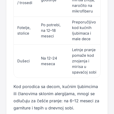
godišnje
mirisa znoja,
/ trosedi
naročito na
mikrofiberu
Preporučljivo
Po potrebi,
Fotelje,
kod kućnih
na 12–18
stolice
ljubimaca i
meseci
male dece
Letnje pranje
pomaže kod
Na 12–24
Dušeci
znojenja i
meseca
mirisa u
spavaćoj sobi
Kod porodica sa decom, kućnim ljubimcima
ili članovima sklonim alergijama, mnogi se
odlučuju za češće pranje: na 6–12 meseci za
garniture i tepih u dnevnoj sobi.