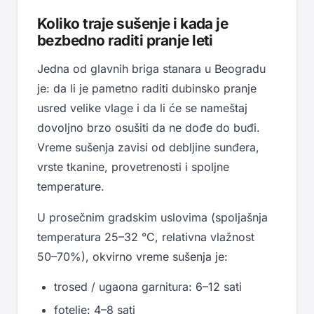
Koliko traje sušenje i kada je
bezbedno raditi pranje leti
Jedna od glavnih briga stanara u Beogradu
je: da li je pametno raditi dubinsko pranje
usred velike vlage i da li će se nameštaj
dovoljno brzo osušiti da ne dođe do buđi.
Vreme sušenja zavisi od debljine sunđera,
vrste tkanine, provetrenosti i spoljne
temperature.
U prosečnim gradskim uslovima (spoljašnja
temperatura 25–32 °C, relativna vlažnost
50–70%), okvirno vreme sušenja je:
trosed / ugaona garnitura: 6–12 sati
fotelje: 4–8 sati