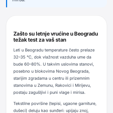
Zašto su letnje vrućine u Beogradu
težak test za vaš stan
Leti u Beogradu temperature često prelaze
32–35 °C, dok vlažnost vazduha ume da
bude 60–80%. U takvim uslovima stanovi,
posebno u blokovima Novog Beograda,
starijim zgradama u centru ili prizemnim
stanovima u Zemunu, Rakovici i Mirijevu,
postaju zagušljivi i puni vlage i mirisa.
Tekstilne površine (tepisi, ugaone garniture,
dušeci) deluju kao sunđeri: upijaju znoj,