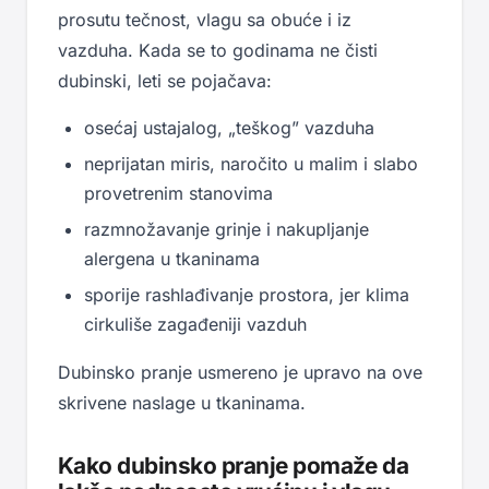
prosutu tečnost, vlagu sa obuće i iz
vazduha. Kada se to godinama ne čisti
dubinski, leti se pojačava:
osećaj ustajalog, „teškog” vazduha
neprijatan miris, naročito u malim i slabo
provetrenim stanovima
razmnožavanje grinje i nakupljanje
alergena u tkaninama
sporije rashlađivanje prostora, jer klima
cirkuliše zagađeniji vazduh
Dubinsko pranje usmereno je upravo na ove
skrivene naslage u tkaninama.
Kako dubinsko pranje pomaže da