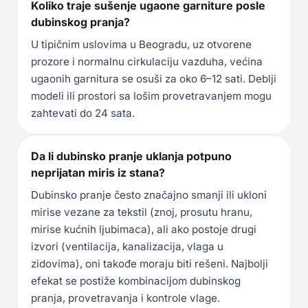
Koliko traje sušenje ugaone garniture posle
dubinskog pranja?
U tipičnim uslovima u Beogradu, uz otvorene
prozore i normalnu cirkulaciju vazduha, većina
ugaonih garnitura se osuši za oko 6–12 sati. Deblji
modeli ili prostori sa lošim provetravanjem mogu
zahtevati do 24 sata.
Da li dubinsko pranje uklanja potpuno
neprijatan miris iz stana?
Dubinsko pranje često značajno smanji ili ukloni
mirise vezane za tekstil (znoj, prosutu hranu,
mirise kućnih ljubimaca), ali ako postoje drugi
izvori (ventilacija, kanalizacija, vlaga u
zidovima), oni takođe moraju biti rešeni. Najbolji
efekat se postiže kombinacijom dubinskog
pranja, provetravanja i kontrole vlage.