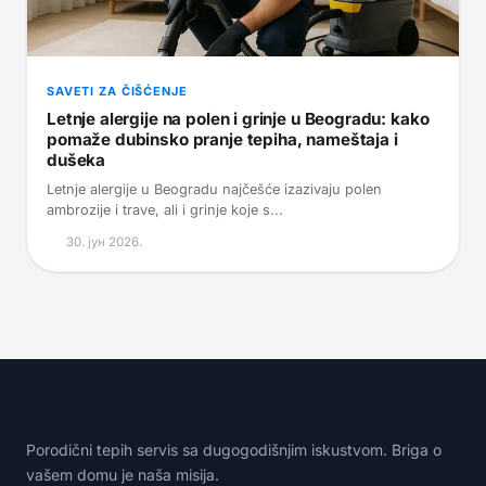
SAVETI ZA ČIŠĆENJE
Letnje alergije na polen i grinje u Beogradu: kako
pomaže dubinsko pranje tepiha, nameštaja i
dušeka
Letnje alergije u Beogradu najčešće izazivaju polen
ambrozije i trave, ali i grinje koje s...
30. јун 2026.
Porodični tepih servis sa dugogodišnjim iskustvom. Briga o
vašem domu je naša misija.