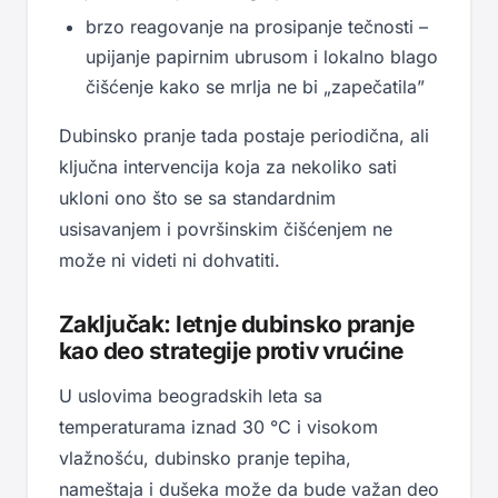
brzo reagovanje na prosipanje tečnosti –
upijanje papirnim ubrusom i lokalno blago
čišćenje kako se mrlja ne bi „zapečatila”
Dubinsko pranje tada postaje periodična, ali
ključna intervencija koja za nekoliko sati
ukloni ono što se sa standardnim
usisavanjem i površinskim čišćenjem ne
može ni videti ni dohvatiti.
Zaključak: letnje dubinsko pranje
kao deo strategije protiv vrućine
U uslovima beogradskih leta sa
temperaturama iznad 30 °C i visokom
vlažnošću, dubinsko pranje tepiha,
nameštaja i dušeka može da bude važan deo