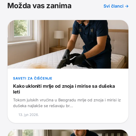
Možda vas zanima
Svi članci →
SAVETI ZA ČIŠĆENJE
Kako ukloniti mrlje od znoja i mirise sa dušeka
leti
Tokom julskih vrućina u Beogradu mrlje od znoja i mirisi iz
dušeka najlakše se rešavaju br...
13. јул 2026.