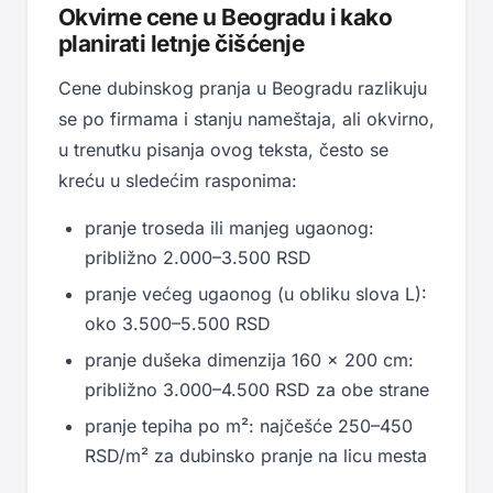
Okvirne cene u Beogradu i kako
planirati letnje čišćenje
Cene dubinskog pranja u Beogradu razlikuju
se po firmama i stanju nameštaja, ali okvirno,
u trenutku pisanja ovog teksta, često se
kreću u sledećim rasponima:
pranje troseda ili manjeg ugaonog:
približno 2.000–3.500 RSD
pranje većeg ugaonog (u obliku slova L):
oko 3.500–5.500 RSD
pranje dušeka dimenzija 160 × 200 cm:
približno 3.000–4.500 RSD za obe strane
pranje tepiha po m²: najčešće 250–450
RSD/m² za dubinsko pranje na licu mesta