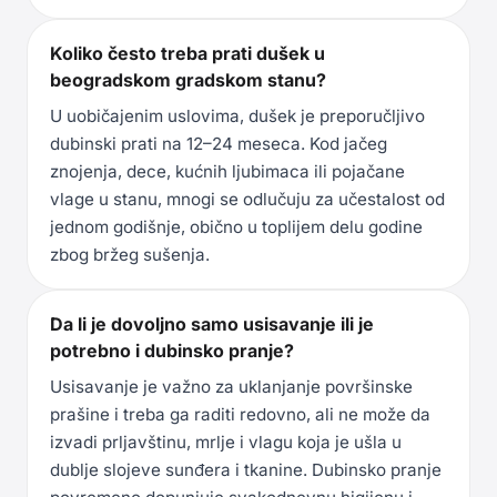
Koliko često treba prati dušek u
beogradskom gradskom stanu?
U uobičajenim uslovima, dušek je preporučljivo
dubinski prati na 12–24 meseca. Kod jačeg
znojenja, dece, kućnih ljubimaca ili pojačane
vlage u stanu, mnogi se odlučuju za učestalost od
jednom godišnje, obično u toplijem delu godine
zbog bržeg sušenja.
Da li je dovoljno samo usisavanje ili je
potrebno i dubinsko pranje?
Usisavanje je važno za uklanjanje površinske
prašine i treba ga raditi redovno, ali ne može da
izvadi prljavštinu, mrlje i vlagu koja je ušla u
dublje slojeve sunđera i tkanine. Dubinsko pranje