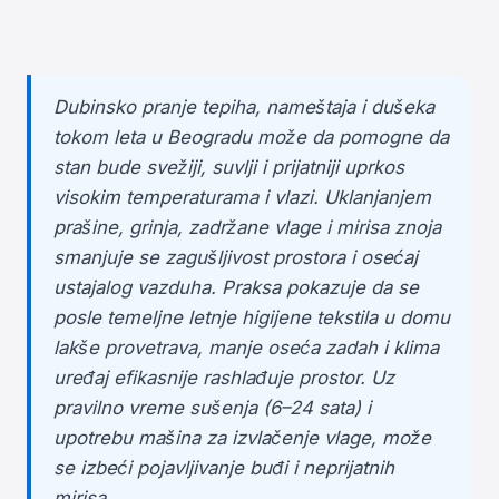
Dubinsko pranje tepiha, nameštaja i dušeka
tokom leta u Beogradu može da pomogne da
stan bude svežiji, suvlji i prijatniji uprkos
visokim temperaturama i vlazi. Uklanjanjem
prašine, grinja, zadržane vlage i mirisa znoja
smanjuje se zagušljivost prostora i osećaj
ustajalog vazduha. Praksa pokazuje da se
posle temeljne letnje higijene tekstila u domu
lakše provetrava, manje oseća zadah i klima
uređaj efikasnije rashlađuje prostor. Uz
pravilno vreme sušenja (6–24 sata) i
upotrebu mašina za izvlačenje vlage, može
se izbeći pojavljivanje buđi i neprijatnih
mirisa.