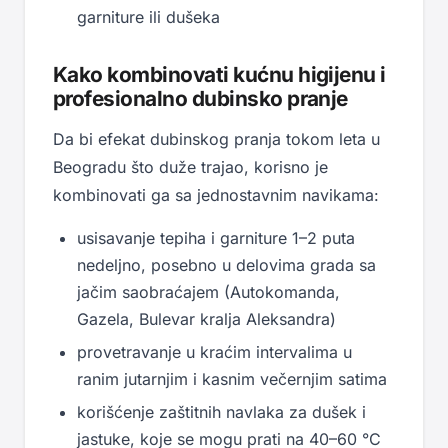
garniture ili dušeka
Kako kombinovati kućnu higijenu i
profesionalno dubinsko pranje
Da bi efekat dubinskog pranja tokom leta u
Beogradu što duže trajao, korisno je
kombinovati ga sa jednostavnim navikama:
usisavanje tepiha i garniture 1–2 puta
nedeljno, posebno u delovima grada sa
jačim saobraćajem (Autokomanda,
Gazela, Bulevar kralja Aleksandra)
provetravanje u kraćim intervalima u
ranim jutarnjim i kasnim večernjim satima
korišćenje zaštitnih navlaka za dušek i
jastuke, koje se mogu prati na 40–60 °C