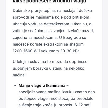
lakše podnesete vrućinu i vlagu
Dubinsko pranje tepiha, nameštaja i dušeka
sprovodi se mašinama koje pod pritiskom
ubacuju vodu sa deterdžentom u tkaninu, a
zatim je snažnim usisavanjem izvlače nazad,
zajedno sa nečistoćama. U Beogradu se
najčešće koriste ekstraktori sa snagom
1200–1600 W i vakumom 20–30 kPa.
U letnjim uslovima to može da doprinese
udobnijem boravku u stanu na nekoliko
načina:
Manje vlage u tkaninama
–
specijalizovane mašine izvuku znatan deo
postojeće vlage i nečistoća, pa preostalo
sušenje traje kraće (u proseku 6–12 sati