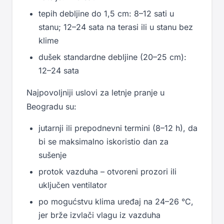
tepih debljine do 1,5 cm: 8–12 sati u
stanu; 12–24 sata na terasi ili u stanu bez
klime
dušek standardne debljine (20–25 cm):
12–24 sata
Najpovoljniji uslovi za letnje pranje u
Beogradu su:
jutarnji ili prepodnevni termini (8–12 h), da
bi se maksimalno iskoristio dan za
sušenje
protok vazduha – otvoreni prozori ili
uključen ventilator
po mogućstvu klima uređaj na 24–26 °C,
jer brže izvlači vlagu iz vazduha