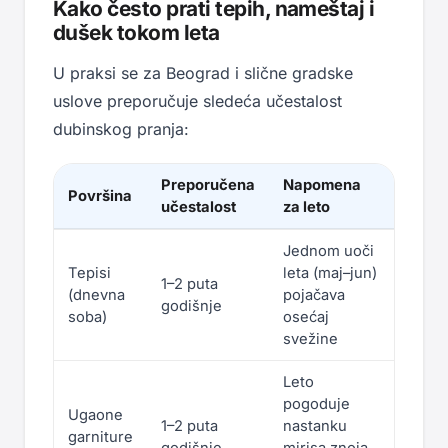
Kako često prati tepih, nameštaj i
dušek tokom leta
U praksi se za Beograd i slične gradske
uslove preporučuje sledeća učestalost
dubinskog pranja:
Preporučena
Napomena
Površina
učestalost
za leto
Jednom uoči
Tepisi
leta (maj–jun)
1–2 puta
(dnevna
pojačava
godišnje
soba)
osećaj
svežine
Leto
pogoduje
Ugaone
1–2 puta
nastanku
garniture