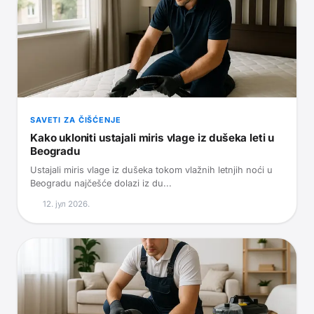
SAVETI ZA ČIŠĆENJE
Kako ukloniti ustajali miris vlage iz dušeka leti u
Beogradu
Ustajali miris vlage iz dušeka tokom vlažnih letnjih noći u
Beogradu najčešće dolazi iz du...
12. јул 2026.