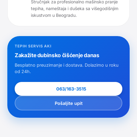
Stručnjak za profesionalno mašinsko pranje
tepiha, nameštaja i dušeka sa višegodišnjim
iskustvom u Beogradu.
TEPIH SERVIS AKI
Zakažite dubinsko čišćenje danas
Besplatno preuzimanje i dostava. Dolazimo u roku
od 24h.
063/163-3515
Pošaljite upit