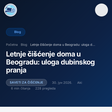
Blog
Početna
Blog
Letnje čišćenje doma u Beogradu: uloga d...
Letnje čišćenje doma u
Beogradu: uloga dubinskog
pranja
SAVETI ZA ČIŠĆENJE
30. јун 2026.
Aki
6
min čitanja
228
pregleda