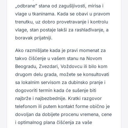
„odbrane” stana od zagušljivosti, mirisa i
vlage u tkaninama. Kada se obavi u pravom
trenutku, uz dobro provetravanje i kontrolu
vlage, stan postaje lakši za rashlađivanje, a
boravak prijatniji.
Ako razmišljate kada je pravi momenat za
takvo čišćenje u vašem stanu na Novom
Beogradu, Zvezdari, Voždovcu ili bilo kom
drugom delu grada, možete se konsultovati
sa lokalnim servisom za dubinsko pranje i
dogovoriti termin kada će sušenje biti
najbrže i najbezbednije. Kratki razgovor
telefonom ili putem kontakt forme obično je
dovoljan da dobijete procenu vremena, cene
i optimalnog plana čišćenja za vaše