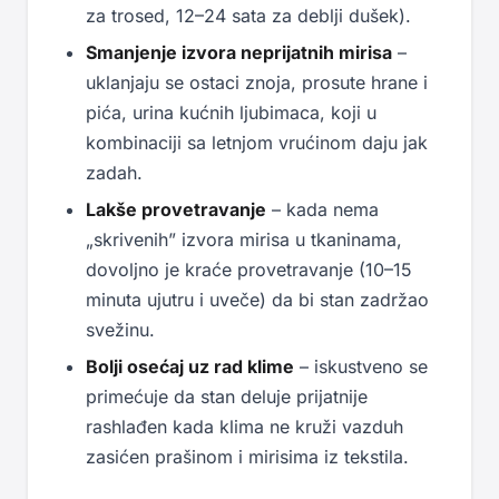
za trosed, 12–24 sata za deblji dušek).
Smanjenje izvora neprijatnih mirisa
–
uklanjaju se ostaci znoja, prosute hrane i
pića, urina kućnih ljubimaca, koji u
kombinaciji sa letnjom vrućinom daju jak
zadah.
Lakše provetravanje
– kada nema
„skrivenih” izvora mirisa u tkaninama,
dovoljno je kraće provetravanje (10–15
minuta ujutru i uveče) da bi stan zadržao
svežinu.
Bolji osećaj uz rad klime
– iskustveno se
primećuje da stan deluje prijatnije
rashlađen kada klima ne kruži vazduh
zasićen prašinom i mirisima iz tekstila.