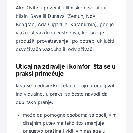
Ako živite u prizemlju ili niskom spratu u
blizini Save ili Dunava (Zemun, Novi
Beograd, Ada Ciganlija, Karaburma), gde je
vlažnost vazduha često viša, korisno je
produžiti provetravanje i po potrebi uključiti
osveživače vazduha ili odvlaživač.
Uticaj na zdravlje i komfor: šta se u
praksi primećuje
Iako se medicinski efekti moraju procenjivati
individualno, u praksi se često navodi da
dubinsko pranje:
može da pomogne osobama sa osetljivim
disajnim putevima tako što smanjuje
prisustvo prašine i vidljivih naslaga u