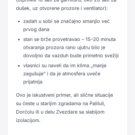
dušek, uz otvorene prozore i ventilator):
zadah u sobi se značajno smanjio već
prvog dana
stan se brže provetravao – 15–20 minuta
otvaranja prozora rano ujutru bilo je
dovoljno da vazduh bude primetno svežiji
vlasnici su naveli da im klima „manje
zagušuje” i da je atmosfera uveče
prijatnija
Ovo je iskustveni primer, ali slične situacije
su česte u starijim zgradama na Paliluli,
Dorćolu ili u delu Zvezdare sa slabijom
izolacijom.