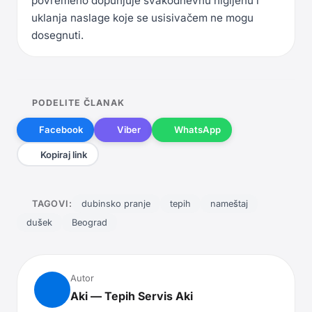
povremeno dopunjuje svakodnevnu higijenu i
uklanja naslage koje se usisivačem ne mogu
dosegnuti.
PODELITE ČLANAK
Facebook
Viber
WhatsApp
Kopiraj link
TAGOVI:
dubinsko pranje
tepih
nameštaj
dušek
Beograd
Autor
Aki
— Tepih Servis Aki