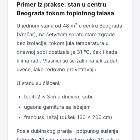
Primer iz prakse: stan u centru
Beograda tokom toplotnog talasa
U jednom stanu od 48 m² u centru Beograda
(Vračar), na četvrtom spratu stare zgrade
bez izolacije, tokom jula temperatura u
dnevnoj sobi dostizala je 31 °C, čak i kada
klima radi. Vlasnici su se žalili na jak zadah
uveče, iako redovno provetravaju.
U stanu su čišćeni:
tepih 2 × 3 m u dnevnoj sobi
ugaona garnitura sa ležajem
francuski ležaj (dušek 160 × 200 cm)
Posle dubinskog pranja i potpunog sušenja
(otprilike 10 sati za garnituru, oko 20 sati za