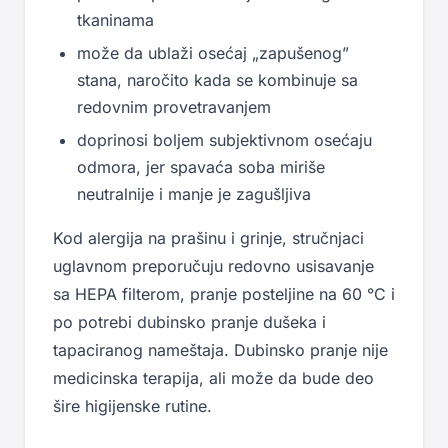
tkaninama
može da ublaži osećaj „zapušenog”
stana, naročito kada se kombinuje sa
redovnim provetravanjem
doprinosi boljem subjektivnom osećaju
odmora, jer spavaća soba miriše
neutralnije i manje je zagušljiva
Kod alergija na prašinu i grinje, stručnjaci
uglavnom preporučuju redovno usisavanje
sa HEPA filterom, pranje posteljine na 60 °C i
po potrebi dubinsko pranje dušeka i
tapaciranog nameštaja. Dubinsko pranje nije
medicinska terapija, ali može da bude deo
šire higijenske rutine.