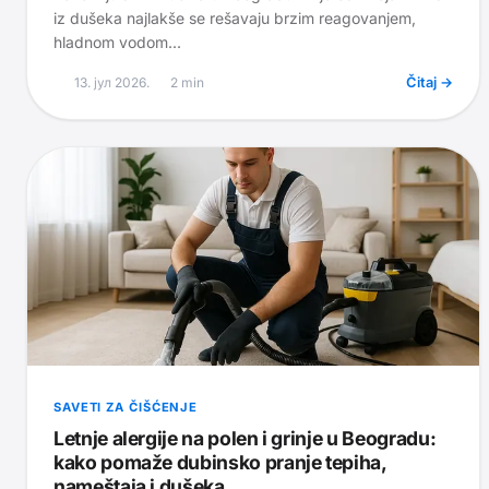
iz dušeka najlakše se rešavaju brzim reagovanjem,
hladnom vodom...
13. јул 2026.
2
min
Čitaj →
SAVETI ZA ČIŠĆENJE
Letnje alergije na polen i grinje u Beogradu:
kako pomaže dubinsko pranje tepiha,
nameštaja i dušeka