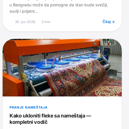
u Beogradu može da pomogne da stan bude svežiji,
suvlji i prijatni...
30. јун 2026.
3
min
Čitaj →
PRANJE NAMEŠTAJA
Kako ukloniti fleke sa nameštaja —
kompletni vodič