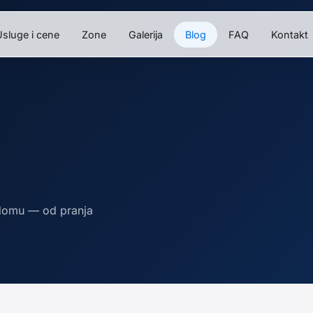
sluge i cene
Zone
Galerija
Blog
FAQ
Kontakt
 domu — od pranja