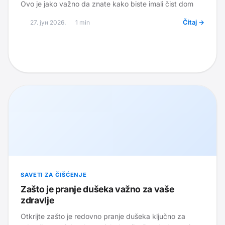
Ovo je jako važno da znate kako biste imali čist dom
27. јун 2026.
1
min
Čitaj →
SAVETI ZA ČIŠĆENJE
Zašto je pranje dušeka važno za vaše
zdravlje
Otkrijte zašto je redovno pranje dušeka ključno za