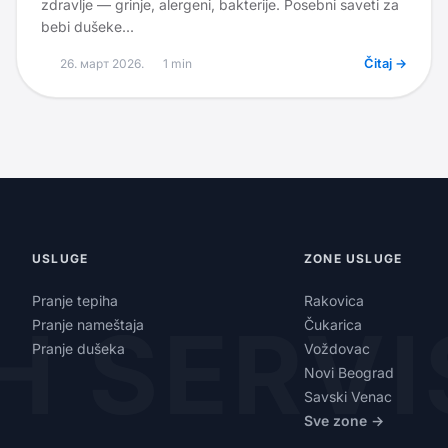
zdravlje — grinje, alergeni, bakterije. Posebni saveti za
bebi dušeke...
26. март 2026.
1
min
Čitaj →
USLUGE
ZONE USLUGE
Pranje tepiha
Rakovica
H SERVI
Pranje nameštaja
Čukarica
Pranje dušeka
Voždovac
Novi Beograd
Savski Venac
Sve zone →