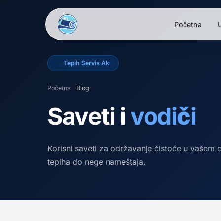
Početna
U
Tepih Servis Aki
Početna
Blog
Saveti i
vodiči
Korisni saveti za održavanje čistoće u vašem
tepiha do nege nameštaja.