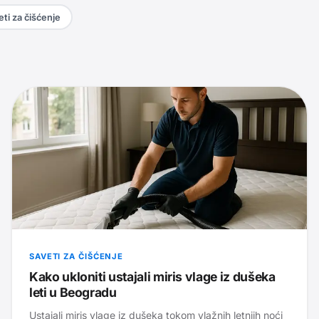
ti za čišćenje
SAVETI ZA ČIŠĆENJE
Kako ukloniti ustajali miris vlage iz dušeka
leti u Beogradu
Ustajali miris vlage iz dušeka tokom vlažnih letnjih noći