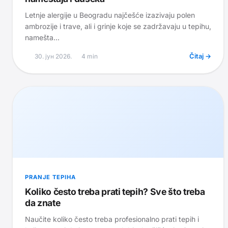
Letnje alergije u Beogradu najčešće izazivaju polen
ambrozije i trave, ali i grinje koje se zadržavaju u tepihu,
namešta...
30. јун 2026.
4
min
Čitaj →
PRANJE TEPIHA
Koliko često treba prati tepih? Sve što treba
da znate
Naučite koliko često treba profesionalno prati tepih i