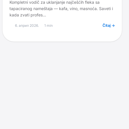
Kompletni vodič za uklanjanje najčešćih fleka sa
tapaciranog nameštaja — kafa, vino, masnoća. Saveti i
kada zvati profes...
6. април 2026.
1
min
Čitaj →