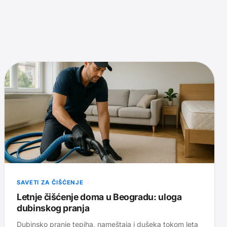
SAVETI ZA ČIŠĆENJE
Letnje čišćenje doma u Beogradu: uloga
dubinskog pranja
Dubinsko pranje tepiha, nameštaja i dušeka tokom leta