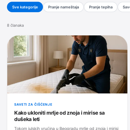
Sve kategorije
Pranje nameštaja
Pranje tepiha
Save
8
članaka
SAVETI ZA ČIŠĆENJE
Kako ukloniti mrlje od znoja i mirise sa
dušeka leti
Tokom julskih vrućina u Beogradu mrlje od znoja i mirisi