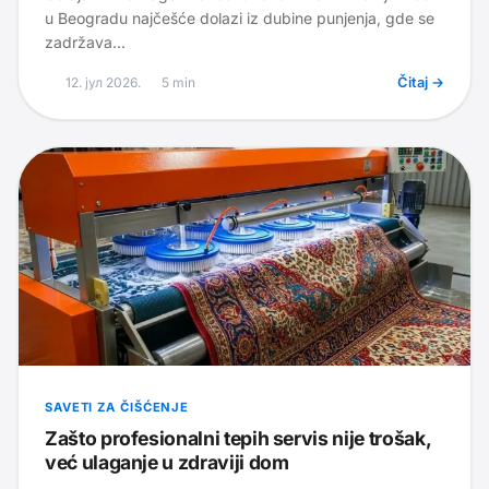
u Beogradu najčešće dolazi iz dubine punjenja, gde se
zadržava...
12. јул 2026.
5
min
Čitaj →
SAVETI ZA ČIŠĆENJE
Zašto profesionalni tepih servis nije trošak,
već ulaganje u zdraviji dom