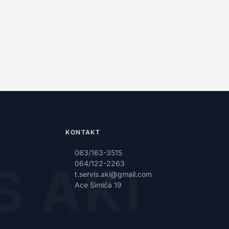
KONTAKT
063/163-3515
S AKI
064/122-2263
t.servis.aki@gmail.com
Ace Simića 19