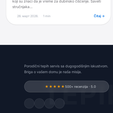
koji su znaci da je vreme za dubinsko čišćenje. Saveti
stručnjaka...
26. март 2026.
1
min
Čitaj →
Porodični tepih servis sa dugogodišnjim iskustvom.
Briga o vašem domu je naša misija.
TEPI
★★★★★
500+ recenzija · 5.0