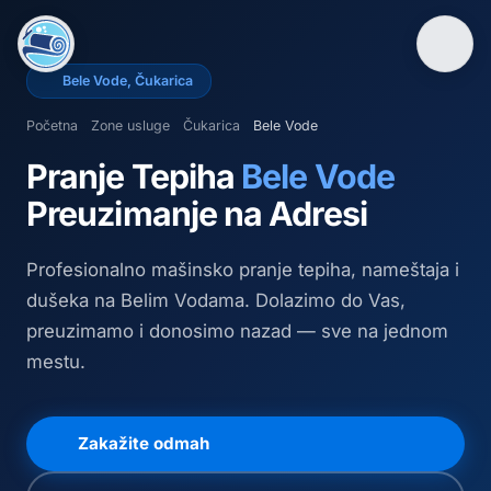
Bele Vode
,
Čukarica
Početna
Zone usluge
Čukarica
Bele Vode
Pranje Tepiha
Bele Vode
Preuzimanje na Adresi
Profesionalno mašinsko pranje tepiha, nameštaja i
dušeka
na Belim Vodama
. Dolazimo do Vas,
preuzimamo i donosimo nazad — sve na jednom
mestu.
Zakažite odmah