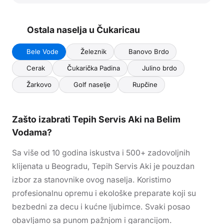
Ostala naselja u
Čukarica
u
Bele Vode
Železnik
Banovo Brdo
Cerak
Čukarička Padina
Julino brdo
Žarkovo
Golf naselje
Rupčine
Zašto izabrati Tepih Servis Aki
na Belim
Vodama
?
Sa više od 10 godina iskustva i 500+ zadovoljnih
klijenata u Beogradu, Tepih Servis Aki je pouzdan
izbor za stanovnike ovog naselja. Koristimo
profesionalnu opremu i ekološke preparate koji su
bezbedni za decu i kućne ljubimce. Svaki posao
obavljamo sa punom pažnjom i garancijom.