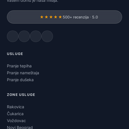
vašem domu je naša misija.
★★★★★
500+ recenzija · 5.0
USLUGE
Pranje tepiha
Pranje nameštaja
Pranje dušeka
ZONE USLUGE
Rakovica
Čukarica
Voždovac
Novi Beograd