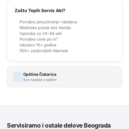
Zašto Tepih Servis Aki?
Povoljno preuzimanje i dostava
Mašinsko pranje bez hemije
Isporuka za 24–48 sati
Povoljne cene po m²
Iskustvo 10+ godina
500+ zadovoljnih klijenata
Opština
Čukarica
Sva naselja u opštini
Servisiramo i ostale delove Beograda