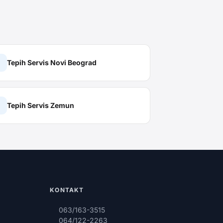
Tepih Servis
Novi Beograd
Tepih Servis
Zemun
KONTAKT
063/163-3515
064/122-2263