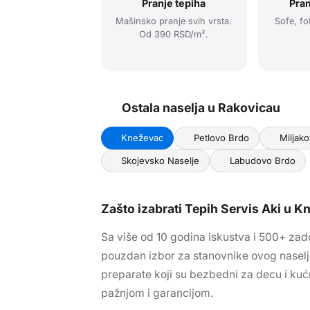
Pranje tepiha
Pran
Mašinsko pranje svih vrsta.
Sofe, fo
Od 390 RSD/m².
Ostala naselja u
Rakovica
u
Kneževac
Petlovo Brdo
Miljak
Skojevsko Naselje
Labudovo Brdo
Zašto izabrati Tepih Servis Aki
u K
Sa više od 10 godina iskustva i 500+ zado
pouzdan izbor za stanovnike ovog naselj
preparate koji su bezbedni za decu i ku
pažnjom i garancijom.