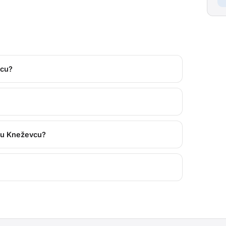
vcu?
h u Kneževcu?