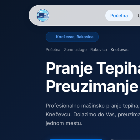
Početna
U
Kneževac
,
Rakovica
Početna
Zone usluge
Rakovica
Kneževac
Pranje Tepi
Preuzimanje
Profesionalno mašinsko pranje tepiha
Kneževcu
. Dolazimo do Vas, preuzi
jednom mestu.