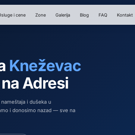
sluge i cene
Zone
Galerija
Blog
FAQ
Kontakt
ha
Kneževac
 na Adresi
, nameštaja i dušeka
u
mamo i donosimo nazad — sve na