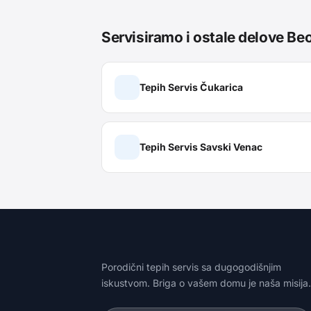
Servisiramo i ostale delove Be
Tepih Servis
Čukarica
Tepih Servis
Savski Venac
Porodični tepih servis sa dugogodišnjim
iskustvom. Briga o vašem domu je naša misija.