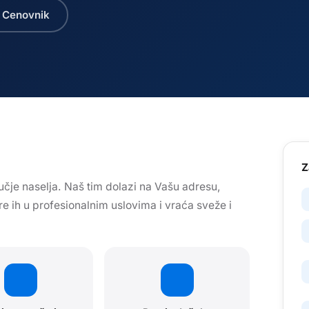
 Cenovnik
Z
čje naselja. Naš tim dolazi na Vašu adresu,
ere ih u profesionalnim uslovima i vraća sveže i