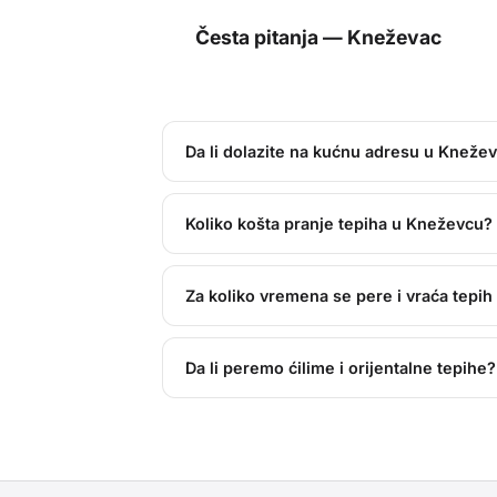
Česta pitanja —
Kneževac
Da li dolazite na kućnu adresu u Kneže
Koliko košta pranje tepiha u Kneževcu?
Za koliko vremena se pere i vraća tepi
Da li peremo ćilime i orijentalne tepihe?