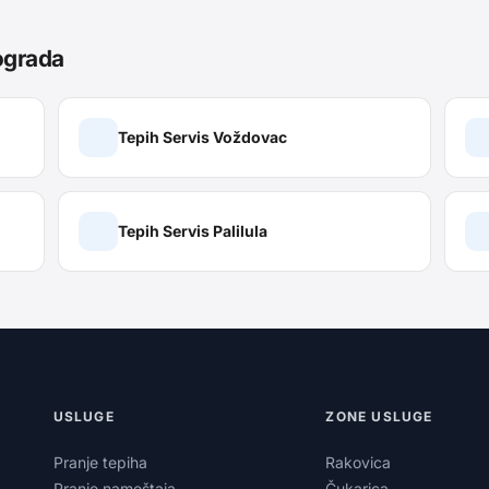
ograda
Tepih Servis
Voždovac
Tepih Servis
Palilula
USLUGE
ZONE USLUGE
Pranje tepiha
Rakovica
Pranje nameštaja
Čukarica