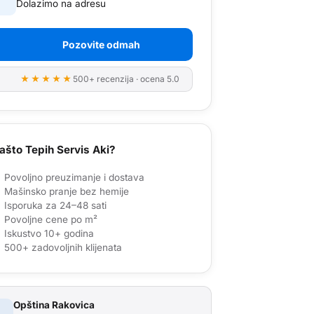
Dolazimo na adresu
Pozovite odmah
★★★★★
500+ recenzija · ocena 5.0
ašto Tepih Servis Aki?
Povoljno preuzimanje i dostava
Mašinsko pranje bez hemije
Isporuka za 24–48 sati
Povoljne cene po m²
Iskustvo 10+ godina
500+ zadovoljnih klijenata
Opština
Rakovica