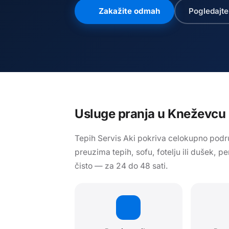
Zakažite odmah
Pogledajte
Usluge pranja
u Kneževcu
Tepih Servis Aki pokriva celokupno podru
preuzima tepih, sofu, fotelju ili dušek, p
čisto — za 24 do 48 sati.