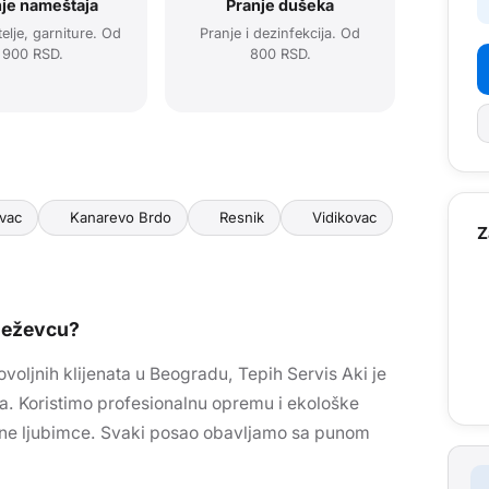
je nameštaja
Pranje dušeka
telje, garniture. Od
Pranje i dezinfekcija. Od
900 RSD.
800 RSD.
ovac
Kanarevo Brdo
Resnik
Vidikovac
Z
neževcu
?
voljnih klijenata u Beogradu, Tepih Servis Aki je
a. Koristimo profesionalnu opremu i ekološke
ćne ljubimce. Svaki posao obavljamo sa punom