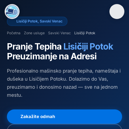
Lisičiji Potok
,
Savski Venac
Početna
Zone usluge
Savski Venac
Lisičiji Potok
Pranje Tepiha
Lisičiji Potok
Preuzimanje na Adresi
Profesionalno mašinsko pranje tepiha, nameštaja i
dušeka
u Lisičijem Potoku
. Dolazimo do Vas,
preuzimamo i donosimo nazad — sve na jednom
mestu.
Zakažite odmah