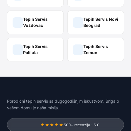
Tepih Servis
Tepih Servis
Novi
Voždovac
Beograd
Tepih Servis
Tepih Servis
Palilula
Zemun
Porodični tepih servis sa dugogodišnjim iskustvom. Briga o
vašem domu je naša misija.
★★★★★
500+ recenzija · 5.0