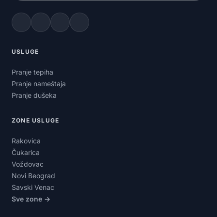
USLUGE
Pranje tepiha
Pranje nameštaja
Pranje dušeka
ZONE USLUGE
Rakovica
Čukarica
Voždovac
Novi Beograd
Savski Venac
Sve zone →