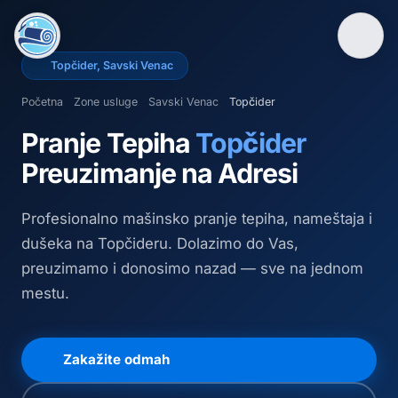
Topčider
,
Savski Venac
Početna
Zone usluge
Savski Venac
Topčider
Pranje Tepiha
Topčider
Preuzimanje na Adresi
Profesionalno mašinsko pranje tepiha, nameštaja i
dušeka
na Topčideru
. Dolazimo do Vas,
preuzimamo i donosimo nazad — sve na jednom
mestu.
Zakažite odmah