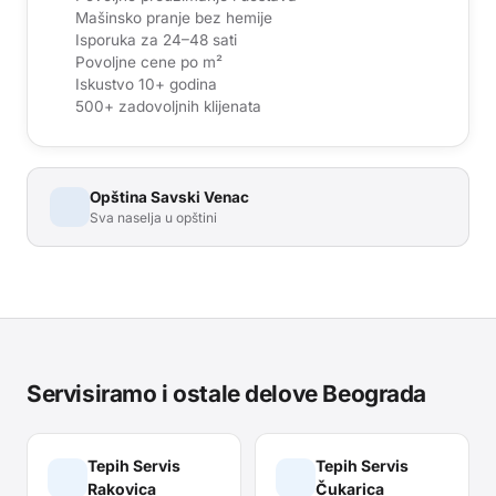
Mašinsko pranje bez hemije
Isporuka za 24–48 sati
Povoljne cene po m²
Iskustvo 10+ godina
500+ zadovoljnih klijenata
Opština
Savski Venac
Sva naselja u opštini
Servisiramo i ostale delove Beograda
Tepih Servis
Tepih Servis
Rakovica
Čukarica