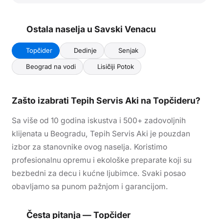
Ostala naselja u
Savski Venac
u
Topčider
Dedinje
Senjak
Beograd na vodi
Lisičiji Potok
Zašto izabrati Tepih Servis Aki
na Topčideru
?
Sa više od 10 godina iskustva i 500+ zadovoljnih
klijenata u Beogradu, Tepih Servis Aki je pouzdan
izbor za stanovnike ovog naselja. Koristimo
profesionalnu opremu i ekološke preparate koji su
bezbedni za decu i kućne ljubimce. Svaki posao
obavljamo sa punom pažnjom i garancijom.
Česta pitanja —
Topčider