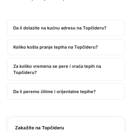
Da li dolazite na kućnu adresu na Topčideru?
Koliko košta pranje tepiha na Topčideru?
Za koliko vremena se pere i vraća tepih na
Topčideru?
Da li peremo ćilime i orijentalne tepihe?
Zakažite
na Topčideru